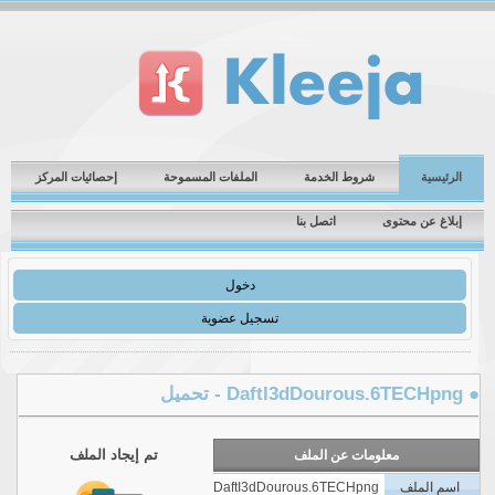
الرئيسية
شروط الخدمة
الملفات المسموحة
إحصائيات المركز
إبلاغ عن محتوى
اتصل بنا
دخول
تسجيل عضوية
DaftI3dDour - تحميل
تم إيجاد الملف
معلومات عن الملف
اسم الملف
DaftI3dDourous.6TECHpng