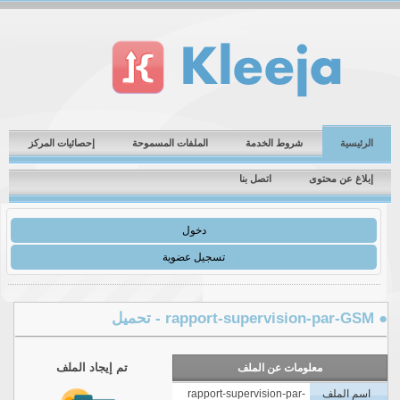
الرئيسية
شروط الخدمة
الملفات المسموحة
إحصائيات المركز
إبلاغ عن محتوى
اتصل بنا
دخول
تسجيل عضوية
rapport-superv - تحميل
تم إيجاد الملف
معلومات عن الملف
اسم الملف
rapport-supervision-par-