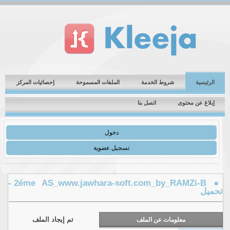
الرئيسية
شروط الخدمة
الملفات المسموحة
إحصائيات المركز
إبلاغ عن محتوى
اتصل بنا
دخول
تسجيل عضوية
● 2éme AS_www.jawhara-soft.com_by_RAMZi-B -
حميل
تم إيجاد الملف
معلومات عن الملف