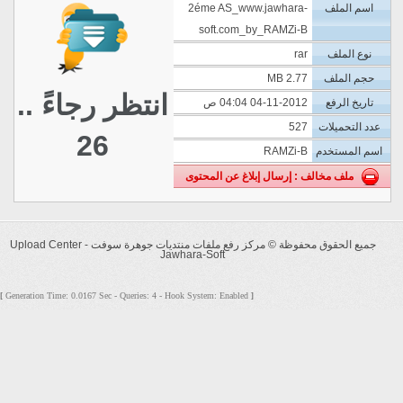
اسم الملف
2éme AS_www.jawhara-
soft.com_by_RAMZi-B
نوع الملف
rar
حجم الملف
2.77 MB
انتظر رجاءً ..
تاريخ الرفع
04-11-2012 04:04 ص
عدد التحميلات
527
26
اسم المستخدم
RAMZi-B
ملف مخالف : إرسال إبلاغ عن المحتوى
جميع الحقوق محفوظة ©
مركز رفع ملفات منتديات جوهرة سوفت - Upload Center
Jawhara-Soft
Generation Time: 0.0167 Sec - Queries: 4 - Hook System: Enabled
[
]