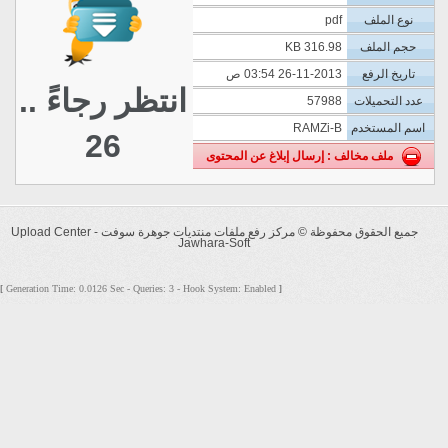
نوع الملف
pdf
حجم الملف
316.98 KB
تاريخ الرفع
26-11-2013 03:54 ص
انتظر رجاءً ..
عدد التحميلات
57988
اسم المستخدم
RAMZi-B
26
ملف مخالف : إرسال إبلاغ عن المحتوى
جميع الحقوق محفوظة ©
مركز رفع ملفات منتديات جوهرة سوفت - Upload Center
Jawhara-Soft
Generation Time: 0.0126 Sec - Queries: 3 - Hook System: Enabled
[
]