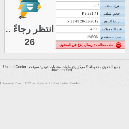
نوع الملف
pdf
حجم الملف
281.41 KB
تاريخ الرفع
28-11-2012 11:43 م
انتظر رجاءً ..
عدد التحميلات
4290
اسم المستخدم
JASON
26
ملف مخالف : إرسال إبلاغ عن المحتوى
جميع الحقوق محفوظة ©
مركز رفع ملفات منتديات جوهرة سوفت - Upload Center
Jawhara-Soft
Generation Time: 0.0162 Sec - Queries: 3 - Hook System: Enabled
[
]